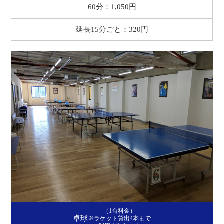
60分：1,050円
延長15分ごと：320円
（1台料金）
卓球
※ラケット貸出4本まで